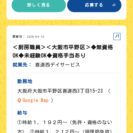
詳しく見る
応募する
パート
更新日
2026-04-10
＜厨房職員＞＜大阪市平野区＞◆無資格
OK◆未経験OK◆資格手当あり
就業先
喜連西デイサービス
勤務地
大阪府大阪市平野区喜連西3丁目15-23 （
Google Map
）
給与
①時給１，１９２円～（免許・資格のない
方） ②時給１，２１２円～（調理師免許）