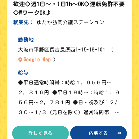
歓迎◇週1日～・1日1h～OK◇運転免許不要
◇WワークOK♪
就業先
ゆたか訪問介護ステーション
勤務地
大阪市平野区長吉長原西1-15-18-101 （
Google Map
）
給与
●平日通常時間帯：時給１，６５６円～
２，３１６円 ●平日１８時～：時給１，９
５６円～２，７８１円 ●日・祝及び１２/
３０～１/３（元日を除く）通常時間帯：…
詳しく見る
応募する