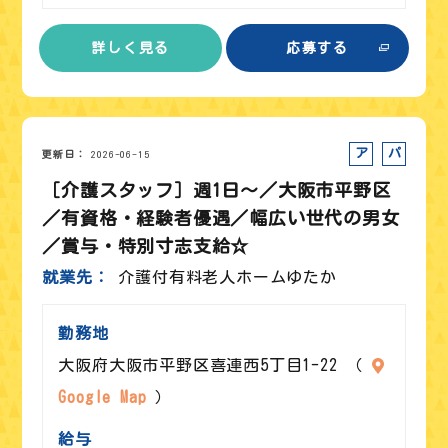
詳しく見る
応募する
アルバイト
パート
更新日
2026-06-15
［介護スタッフ］週1日～／大阪市平野区
／有資格・経験者優遇／幅広い世代の男女
／賞与・特別寸志支給☆
就業先
介護付有料老人ホームゆたか
勤務地
大阪府大阪市平野区喜連西5丁目1-22 （
Google Map
）
給与