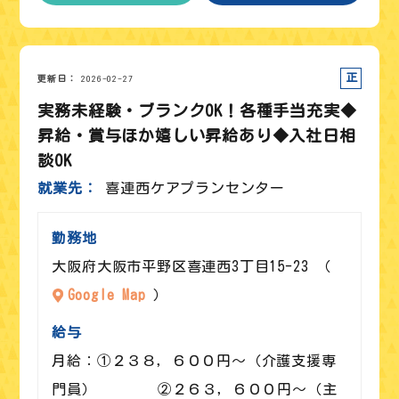
正社員
更新日
2026-02-27
実務未経験・ブランクOK！各種手当充実◆
昇給・賞与ほか嬉しい昇給あり◆入社日相
談OK
就業先
喜連西ケアプランセンター
勤務地
大阪府大阪市平野区喜連西3丁目15-23 （
Google Map
）
給与
月給：①２３８，６００円～（介護支援専
門員） ②２６３，６００円～（主