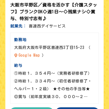
大阪市平野区／資格を活かす【介護スタッ
フ】ブランクOK◇週1日～◇残業ナシ◇賞
与、特別寸志有♪
就業先
喜連西デイサービス
勤務地
大阪府大阪市平野区喜連西3丁目15-23 （
Google Map
）
給与
①時給１，３５４円～（実務者研修修了）
②時給１，３３４円～（初任者研修修了・
ヘルパー１・２級） ★その他の手当等★
◎賞与（前年度実績３０，０００～２…