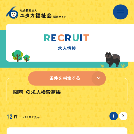
R
E
C
R
U
I
T
求
人
情
報
条件を指定する
関西 の求人検索結果
12
1
>
件
1～10件を表示