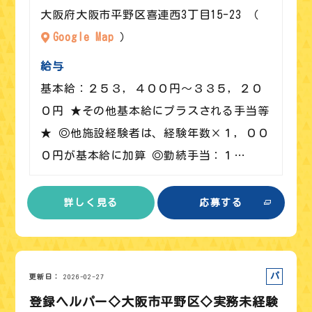
大阪府大阪市平野区喜連西3丁目15-23 （
Google Map
）
給与
基本給：２５３，４００円～３３５，２０
０円 ★その他基本給にプラスされる手当等
★ ◎他施設経験者は、経験年数×１，００
０円が基本給に加算 ◎勤続手当：１…
詳しく見る
応募する
パート
更新日
2026-02-27
登録ヘルパー◇大阪市平野区◇実務未経験