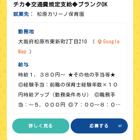
チカ◆交通費規定支給◆ブランクOK
就業先
松原カリーノ保育園
勤務地
大阪府松原市東新町2丁目210 （
Google
Map
）
給与
時給１，３８０円～ ★その他の手当等★
◎経験手当：前職の保育士経験年数×１０
円時給アップ（勤務条件あり） ◎職務手
当：～５，０００円 ◎７：００～８：０…
詳しく見る
応募する