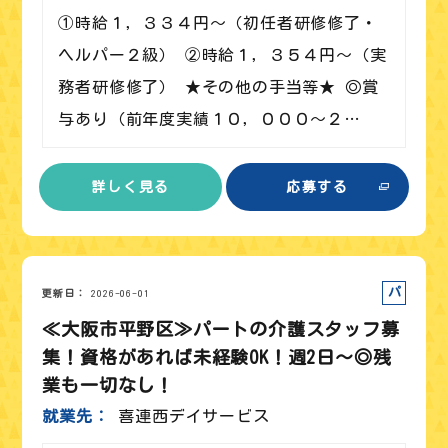
①時給１，３３４円～（初任者研修修了・
ヘルパー２級） ②時給１，３５４円～（実
務者研修修了） ★その他の手当等★ ◎賞
与あり（前年度実績１０，０００～２…
詳しく見る
応募する
パート
更新日
2026-06-01
≪大阪市平野区≫パートの介護スタッフ募
集！資格があれば未経験OK！週2日～◎残
業も一切なし！
就業先
喜連西デイサービス