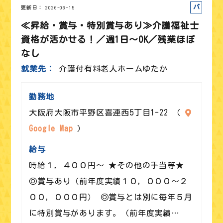
パート
更新日
2026-06-15
≪昇給・賞与・特別賞与あり≫介護福祉士
資格が活かせる！／週1日～OK／残業ほぼ
なし
就業先
介護付有料老人ホームゆたか
勤務地
大阪府大阪市平野区喜連西5丁目1-22 （
Google Map
）
給与
時給１，４００円～ ★その他の手当等★
◎賞与あり（前年度実績１０，０００～２
００，０００円） ◎賞与とは別に毎年５月
に特別賞与があります。（前年度実績…