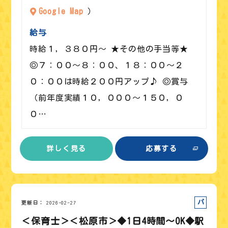
Google Map
）
給与
時給１，３８０円～ ★その他の手当等★
◎７：００～８：００、１８：００～２
０：００は時給２００円アップ♪ ◎賞与
（前年度実績１０，０００～１５０，０
０…
詳しく見る
応募する
パート
更新日
2026-02-27
＜保育士＞＜松原市＞◆1日4時間～OK◆駅