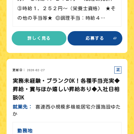
③時給１，２５２円～（栄養士資格） ★そ
の他の手当等★ ◎調理手当：時給４…
詳しく見る
応募する
正社員
更新日
2026-02-27
実務未経験・ブランクOK！各種手当充実◆
昇給・賞与ほか嬉しい昇給あり◆入社日相
談OK
就業先
喜連西小規模多機能居宅介護施設ゆた
か
勤務地